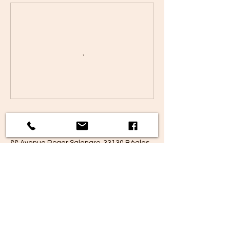
Coordonnées
88 Avenue Roger Salengro, 33130 Bègles,
France
clafoutis.cie@gmail.com