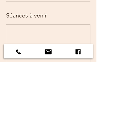
Séances à venir
Coordonnées
11 Rue Thiac, 33000 Bordeaux, France
0783611380
clafoutis.cie@gmail.com